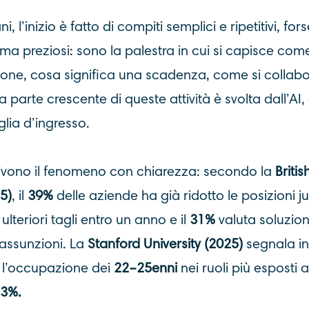
i, l’inizio è fatto di compiti semplici e ripetitivi, fo
ma preziosi: sono la palestra in cui si capisce com
one, cosa significa una scadenza, come si collab
 parte crescente di queste attività è svolta dall’AI,
glia d’ingresso.
rivono il fenomeno con chiarezza: secondo la
Briti
25)
, il
39%
delle aziende ha già ridotto le posizioni ju
lteriori tagli entro un anno e il
31%
valuta soluzioni
assunzioni. La
Stanford University (2025)
segnala ino
, l’occupazione dei
22–25enni
nei ruoli più esposti al
3%.