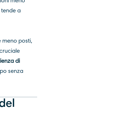
ssioni meno
e tende a
re meno posti,
cruciale
ienza di
empo senza
del