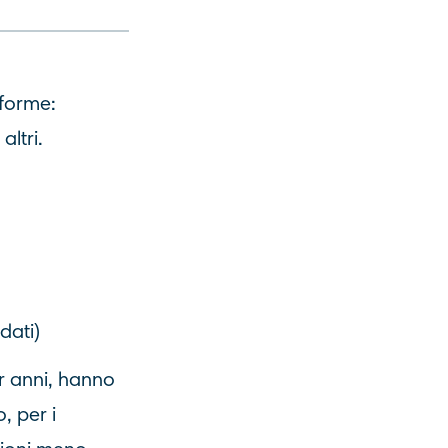
iforme:
altri.
dati)
r anni, hanno
, per i