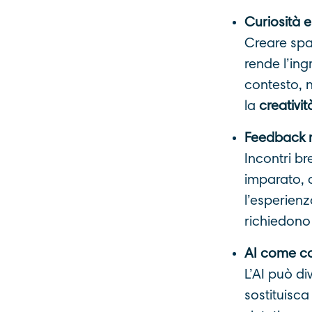
Curiosità 
Creare spaz
rende l’ing
contesto, n
la
creativit
Feedback r
Incontri br
imparato, 
l’esperienz
richiedono
AI come co
L’AI può di
sostituisca