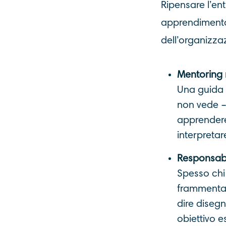
Ripensare l’ent
apprendiment
dell’organizzaz
Mentoring 
Una guida 
non vede –
apprendere
interpretare
Responsabi
Spesso chi 
frammentati
dire diseg
obiettivo e