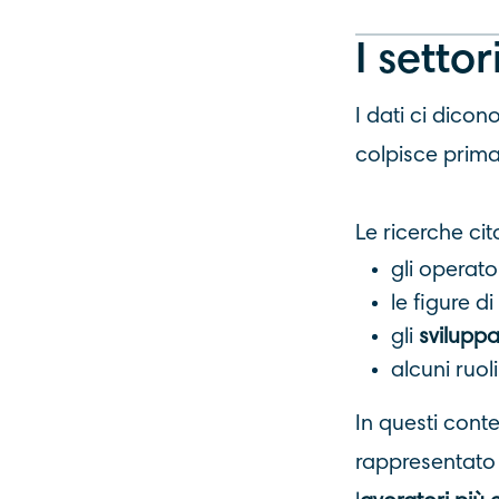
I settor
I dati ci dicon
colpisce prima c
Le ricerche ci
gli operator
le figure di
gli
sviluppa
alcuni ruol
In questi conte
rappresentato 