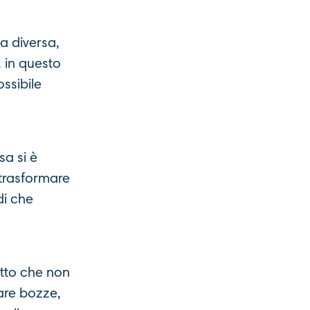
a diversa,
, in questo
ssibile
sa si è
 trasformare
di che
atto che non
rare bozze,