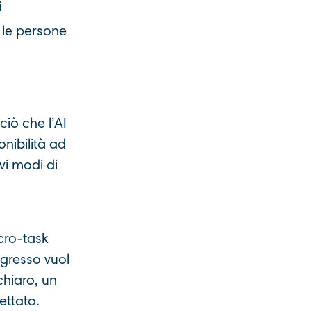
i
 le persone
iò che l’AI
nibilità ad
vi modi di
icro-task
ngresso vuol
chiaro, un
ettato.