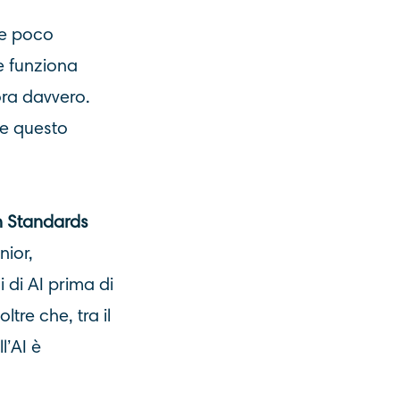
rse poco
e funziona
ora davvero.
 e questo
sh Standards
nior,
 di AI prima di
ltre che, tra il
l’AI è