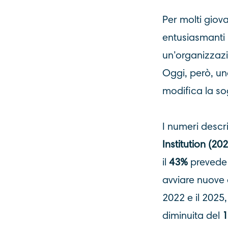
Per molti giovan
entusiasmanti 
un’organizzazi
Oggi, però, una
modifica la so
I numeri desc
Institution (20
il
43%
prevede u
avviare nuove 
2022 e il 2025
diminuita del
1