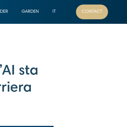
ADER
GARDEN
IT
CONTACT
’AI sta
rriera