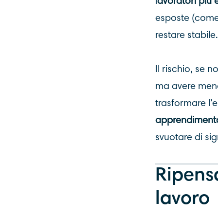
l
avoratori più 
esposte (come 
restare stabile.
Il rischio, se 
ma avere meno
trasformare l’
apprendimento
svuotare di sig
Ripens
lavoro