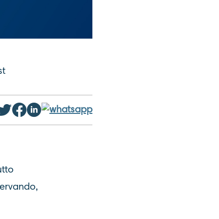
st
.
utto
sservando,