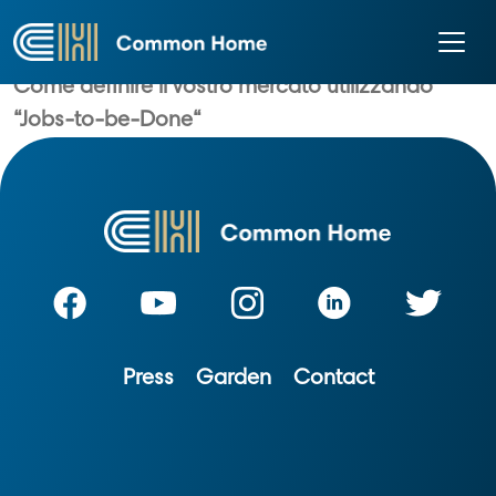
job
Come definire il vostro mercato utilizzando
“Jobs-to-be-Done“
Press
Garden
Contact